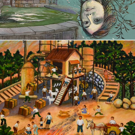
やまうち　裕子