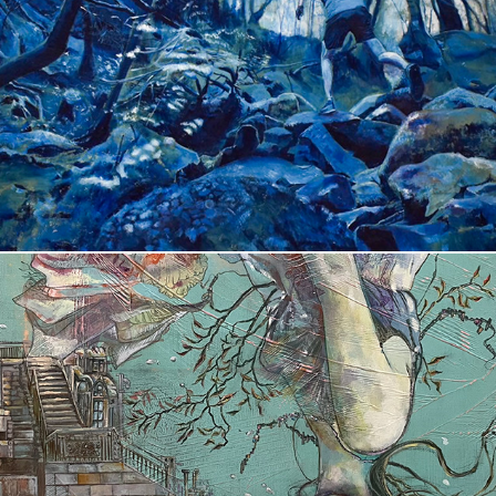
松元　暖
持橋　真実