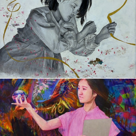
加治木　彩音
川畑　和美