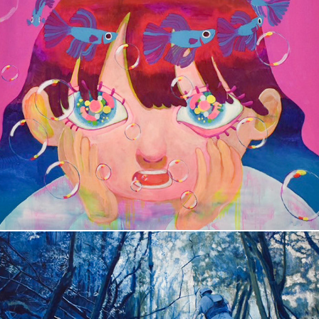
堀之内　彩七