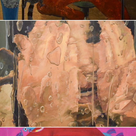
繁昌　絵美